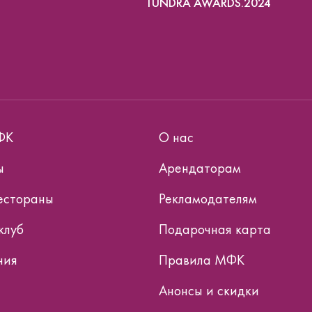
TUNDRA AWARDS.2024
ФК
О нас
ы
Арендаторам
естораны
Рекламодателям
клуб
Подарочная карта
ния
Правила МФК
Анонсы и скидки