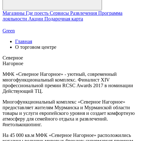
Магазины
Где поесть
Сервисы
Развлечения
Программа
лояльности
Акции
Подарочная карта
Green
Главная
О торговом центре
Северное
Нагорное
МФК «Северное Нагорное» - уютный, современный
многофункциональный комплекс. Финалист XIV
профессиональной премии RCSC Awards 2017 в номинации
Действующий ТЦ.
Многофункциональный комплекс «Северное Нагорное»
предоставляет жителям Мурманска и Мурманской области
товары и услуги европейского уровня и создает комфортную
атмосферу для семейного отдыха и развлечений.
#нетолькошопинг.
На 45 000 кв.м МФК «Северное Нагорное» расположились
магазины ведущих мировых брендов; супермаркет премиум-