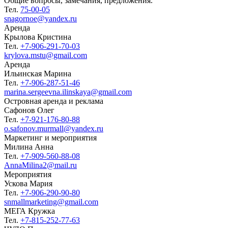
Общие вопросы, замечания, предложения.
Тел.
75-00-05
snagornoe@yandex.ru
Аренда
Крылова Кристина
Тел.
+7-906-291-70-03
krylova.mstu@gmail.com
Аренда
Ильинская Марина
Тел.
+7-906-287-51-46
marina.sergeevna.ilinskaya@gmail.com
Островная аренда и реклама
Сафонов Олег
Тел.
+7-921-176-80-88
o.safonov.murmall@yandex.ru
Маркетинг и мероприятия
Милина Анна
Тел.
+7-909-560-88-08
AnnaMilina2@mail.ru
Мероприятия
Ускова Мария
Тел.
+7-906-290-90-80
snmallmarketing@gmail.com
МЕГА Кружка
Тел.
+7-815-252-77-63