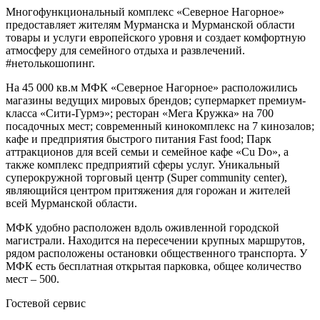
Многофункциональный комплекс «Северное Нагорное»
предоставляет жителям Мурманска и Мурманской области
товары и услуги европейского уровня и создает комфортную
атмосферу для семейного отдыха и развлечений.
#нетолькошопинг.
На 45 000 кв.м МФК «Северное Нагорное» расположились
магазины ведущих мировых брендов; супермаркет премиум-
класса «Сити-Гурмэ»; ресторан «Мега Кружка» на 700
посадочных мест; современный кинокомплекс на 7 кинозалов;
кафе и предприятия быстрого питания Fast food; Парк
аттракционов для всей семьи и семейное кафе «Cu Do», а
также комплекс предприятий сферы услуг. Уникальный
суперокружной торговый центр (Super community center),
являющийся центром притяжения для горожан и жителей
всей Мурманской области.
МФК удобно расположен вдоль оживленной городской
магистрали. Находится на пересечении крупных маршрутов,
рядом расположены остановки общественного транспорта. У
МФК есть бесплатная открытая парковка, общее количество
мест – 500.
Гостевой сервис