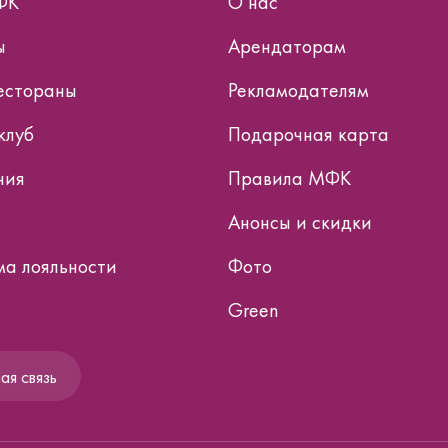
ФК
О нас
ы
Арендаторам
естораны
Рекламодателям
клуб
Подарочная карта
ния
Правила МФК
Анонсы и скидки
а лояльности
Фото
Green
я связь