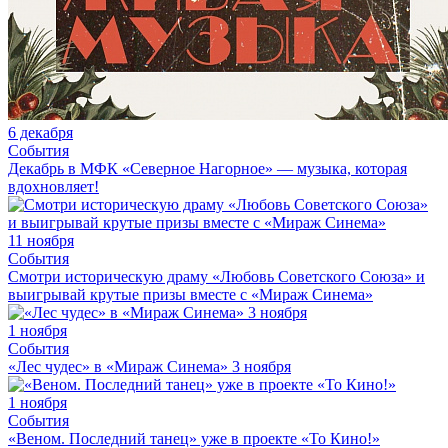
6 декабря
События
Декабрь в МФК «Северное Нагорное» — музыка, которая
вдохновляет!
11 ноября
События
Смотри историческую драму «Любовь Советского Союза» и
выигрывай крутые призы вместе с «Мираж Синема»
1 ноября
События
«Лес чудес» в «Мираж Синема» 3 ноября
1 ноября
События
«Веном. Последний танец» уже в проекте «То Кино!»