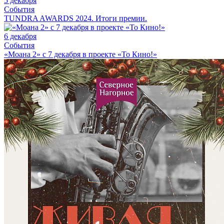
5 декабря
События
TUNDRA AWARDS 2024. Итоги премии.
6 декабря
События
«Моана 2» с 7 декабря в проекте «То Кино!»