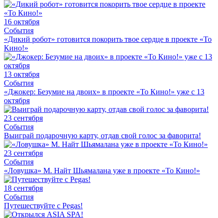
16 октября
События
«Дикий робот» готовится покорить твое сердце в проекте «То
Кино!»
13 октября
События
«Джокер: Безумие на двоих» в проекте «То Кино!» уже с 13
октября
23 сентября
События
Выиграй подарочную карту, отдав свой голос за фаворита!
23 сентября
События
«Ловушка» М. Найт Шьямалана уже в проекте «То Кино!»
18 сентября
События
Путешествуйте с Pegas!