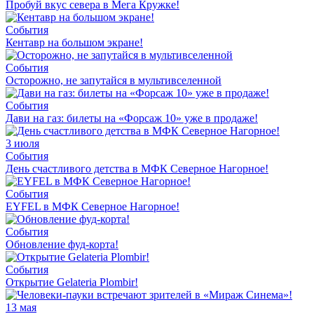
Пробуй вкус севера в Мега Кружке!
События
Кентавр на большом экране!
События
Осторожно, не запутайся в мультивселенной
События
Дави на газ: билеты на «Форсаж 10» уже в продаже!
3 июля
События
День счастливого детства в МФК Северное Нагорное!
События
EYFEL в МФК Северное Нагорное!
События
Обновление фуд-корта!
События
Открытие Gelateria Plombir!
13 мая