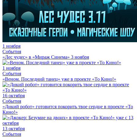
1 ноября
События
«Лес чудес» в «Мираж Синема» 3 ноября
1 ноября
События
«Веном. Последний танец» уже в проекте «То Кино!»
16 октября
События
«Дикий робот» готовится покорить твое сердце в проекте «То
Кино!»
13 октября
События