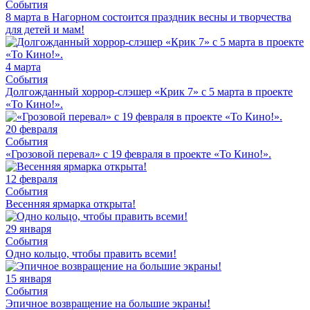
События
8 марта в Нагорном состоится праздник весны и творчества
для детей и мам!
4 марта
События
Долгожданный хоррор-слэшер «Крик 7» с 5 марта в проекте
«То Кино!».
20 февраля
События
«Грозовой перевал» с 19 февраля в проекте «То Кино!».
12 февраля
События
Весенняя ярмарка открыта!
29 января
События
Одно кольцо, чтобы править всеми!
15 января
События
Эпичное возвращение на большие экраны!