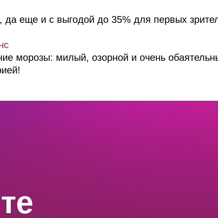
, да еще и с выгодой до 35% для первых зрите
нс
ние морозы: милый, озорной и очень обаятельн
рией!
йте