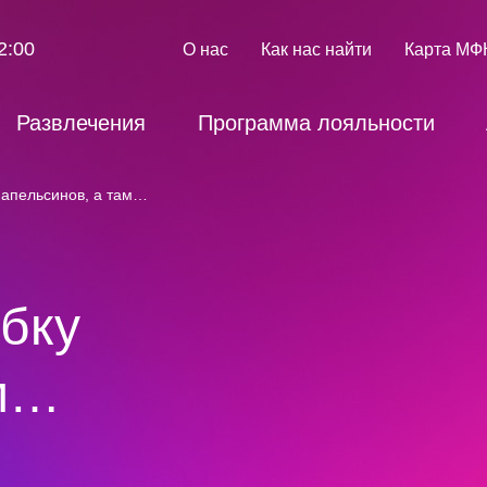
2:00
О нас
Как нас найти
Карта МФ
Развлечения
Программа лояльности
 апельсинов, а там…
бку
ам…