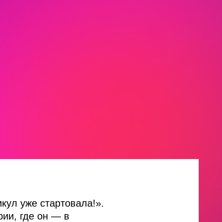
кул уже стартовала!».
ии, где он — в