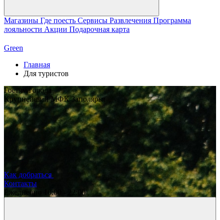
Магазины
Где поесть
Сервисы
Развлечения
Программа
лояльности
Акции
Подарочная карта
Green
Главная
Для туристов
Гостям города
Крупнейший МФК Заполярья
Как добраться
Контакты
Ежедневно
10:00 - 22:00