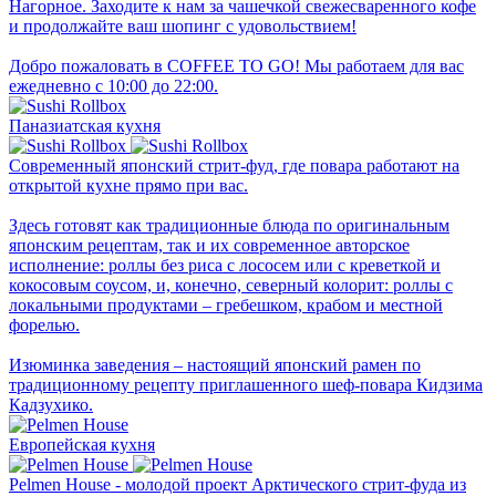
Нагорное. Заходите к нам за чашечкой свежесваренного кофе
и продолжайте ваш шопинг с удовольствием!
Добро пожаловать в COFFEE TO GO! Мы работаем для вас
ежедневно с 10:00 до 22:00.
Паназиатская кухня
Современный японский стрит-фуд, где повара работают на
открытой кухне прямо при вас.
Здесь готовят как традиционные блюда по оригинальным
японским рецептам, так и их современное авторское
исполнение: роллы без риса с лососем или с креветкой и
кокосовым соусом, и, конечно, северный колорит: роллы с
локальными продуктами – гребешком, крабом и местной
форелью.
Изюминка заведения – настоящий японский рамен по
традиционному рецепту приглашенного шеф-повара Кидзима
Кадзухико.
Европейская кухня
Pelmen House - молодой проект Арктического стрит-фуда из