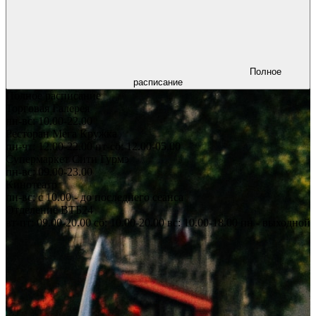
Полное
расписание
Полное расписание
Торговая Галерея
пн-вс: 10.00-22.00
Ресторан Мега Кружка
пн-чт: 12.00-22.00
пт-сб: 12.00-05.00
Супермаркет Сити Гурмэ
пн-вс: 09.00-23.00
Кинотеатр
пн-вс: с 10.00
- до последнего сеанса
Отделение ВТБ24
вт-пт: 09.00-20.00
сб: 10.00-20.00
вс: 10.00-18.00
пн - выходной