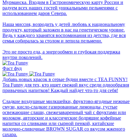
Мурманска. Входим в Гастрономическую карту России и
радуем всех наших гостей уникальными пельменями с
использованием даров Севера.⁣⁣
Наша миссия, возродить у детей любовь к национальному
продукту, который заложен в нас на генетическом уровне.
Ведь у каждого хранятся воспоминания из детства, где вся
семья собиралась за столом и лепила пельмени.
Это не просто еда, а энергообмен и глубокая поддержка
внутри поколений.
Фаст фуд
Добавь новых красок в серые будни вместе с TEA FUNNY!
Tea Funny для тех, кто ищет свежий вкус среди однообразия
привычных напитков! Каждый найдет что-то для себя!
Сладкие воздушные милкшейки, фруктово-ягодные нежные
смузи, кисло-сладкие газированные лимонады, густые
освежающие слаши, свежезаваренный чай с фруктами или
молоком, авторские и классические бодрящие кофейные
напитки со сливками или сырной пенкой, китайские
молочно-сливочные BROWN SUGAR со вкусом жженого
сахара.