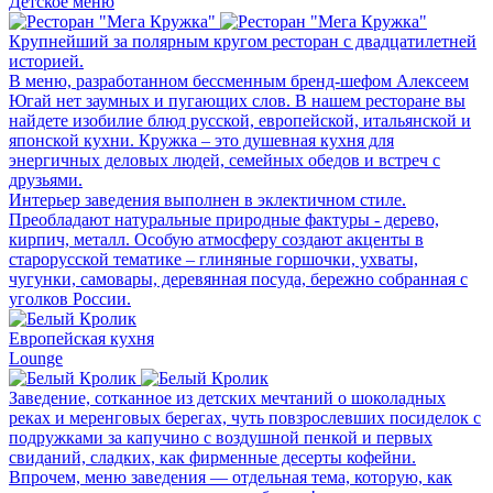
Детское меню
Крупнейший за полярным кругом ресторан с двадцатилетней
историей.
В меню, разработанном бессменным бренд-шефом Алексеем
Югай нет заумных и пугающих слов. В нашем ресторане вы
найдете изобилие блюд русской, европейской, итальянской и
японской кухни. Кружка – это душевная кухня для
энергичных деловых людей, семейных обедов и встреч с
друзьями.
Интерьер заведения выполнен в эклектичном стиле.
Преобладают натуральные природные фактуры - дерево,
кирпич, металл. Особую атмосферу создают акценты в
старорусской тематике – глиняные горшочки, ухваты,
чугунки, самовары, деревянная посуда, бережно собранная с
уголков России.
Европейская кухня
Lounge
Заведение, сотканное из детских мечтаний о шоколадных
реках и меренговых берегах, чуть повзрослевших посиделок с
подружками за капучино с воздушной пенкой и первых
свиданий, сладких, как фирменные десерты кофейни.
Впрочем, меню заведения — отдельная тема, которую, как