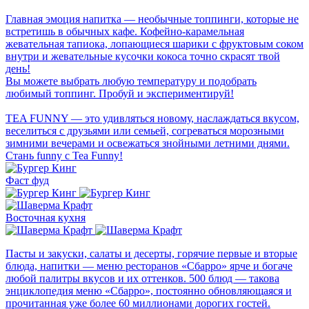
Главная эмоция напитка — необычные топпинги, которые не
встретишь в обычных кафе. Кофейно-карамельная
жевательная тапиока, лопающиеся шарики с фруктовым соком
внутри и жевательные кусочки кокоса точно скрасят твой
день!
Вы можете выбрать любую температуру и подобрать
любимый топпинг. Пробуй и экспериментируй!
TEA FUNNY — это удивляться новому, наслаждаться вкусом,
веселиться с друзьями или семьей, согреваться морозными
зимними вечерами и освежаться знойными летними днями.
Стань funny с Tea Funny!
Фаст фуд
Восточная кухня
Пасты и закуски, салаты и десерты, горячие первые и вторые
блюда, напитки — меню ресторанов «Сбарро» ярче и богаче
любой палитры вкусов и их оттенков. 500 блюд — такова
энциклопедия меню «Сбарро», постоянно обновляющаяся и
прочитанная уже более 60 миллионами дорогих гостей.