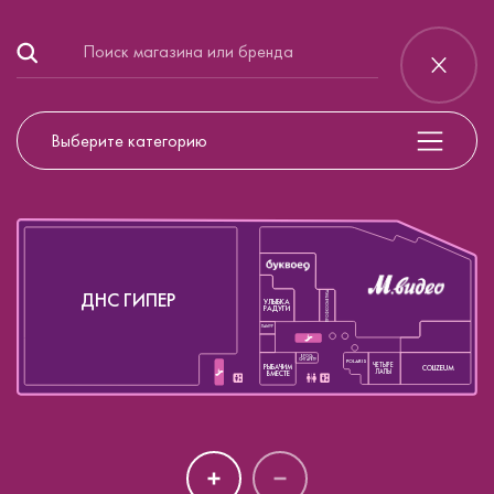
Выберите категорию
ДНС ГИПЕР
ПРОФКОСМЕТИКА
УЛЫБКА
РАДУГИ
ЛАМУР
БРОСЬ
СИГАРЕТУ
POLARIS
ЧЕТЫРЕ
РЫБАЧИМ
COLIZEUM
ЛАПЫ
ВМЕСТЕ