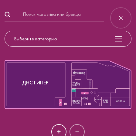
Выберите категорию
ДНС ГИПЕР
ПРОФКОСМЕТИКА
УЛЫБКА
РАДУГИ
ЛАМУР
БРОСЬ
СИГАРЕТУ
POLARIS
ЧЕТЫРЕ
РЫБАЧИМ
COLIZEUM
ЛАПЫ
ВМЕСТЕ