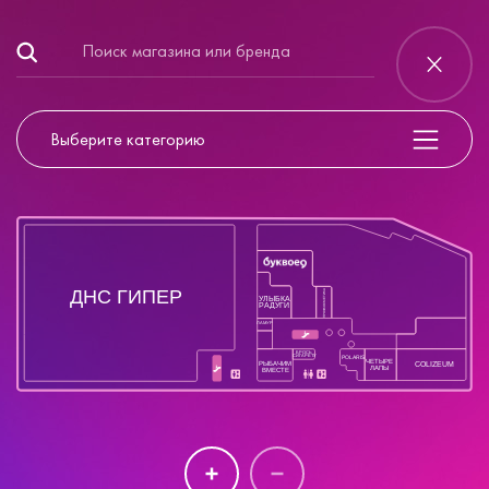
Выберите категорию
ДНС ГИПЕР
ПРОФКОСМЕТИКА
УЛЫБКА
РАДУГИ
ЛАМУР
БРОСЬ
СИГАРЕТУ
POLARIS
ЧЕТЫРЕ
РЫБАЧИМ
COLIZEUM
ЛАПЫ
ВМЕСТЕ