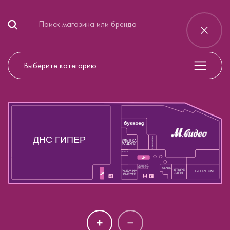
Выберите категорию
ДНС ГИПЕР
ПРОФКОСМЕТИКА
УЛЫБКА
РАДУГИ
ЛАМУР
БРОСЬ
СИГАРЕТУ
POLARIS
ЧЕТЫРЕ
РЫБАЧИМ
COLIZEUM
ЛАПЫ
ВМЕСТЕ